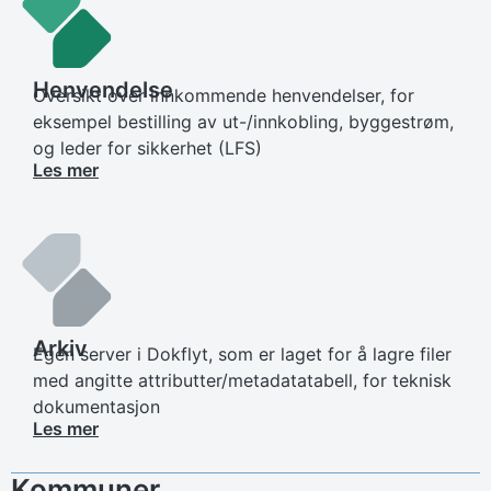
Henvendelse
Oversikt over innkommende henvendelser, for
eksempel bestilling av ut-/innkobling, byggestrøm,
og leder for sikkerhet (LFS)
Les mer
Arkiv
Egen server i Dokflyt, som er laget for å lagre filer
med angitte attributter/metadatatabell, for teknisk
dokumentasjon
Les mer
Kommuner