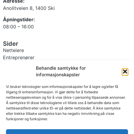
Adresse:
Anolitveien 8, 1400 Ski
Åpningstider:
08:00 – 16:00
Sider
Netteiere
Entreprenører
Kommuner
Behandle samtykke for
Moduler
informasjonskapsler
Om oss
Personvernerklæring/GDPR
Vi bruker teknologier som informasjonskapsler for å lagre og/eller få
tilgang til enhetsinformasjon. Vi gjør dette for å forbedre
Moduler
nettleseropplevelsen og for å vise (ikke-) personlig tilpassede annonser.
Å samtykke til disse teknologiene vil tillate oss å behandle data som
Energi
Arkiv
nettleseratferd eller unike ID-er på dette nettstedet. Å ikke samtykke
Telekom
Vakt og beredskap
eller trekke tilbake samtykke kan ha negativ innvirkning på visse
Veilys
Publikumskart
funksjoner og funksjoner.
Byggestrøm
Kommuneoppdrag
Innmåling
Kommunepartner