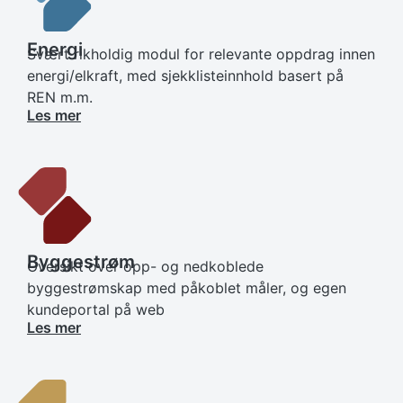
Energi
Svært rikholdig modul for relevante oppdrag innen
energi/elkraft, med sjekklisteinnhold basert på
REN m.m.
Les mer
Byggestrøm
Oversikt over opp- og nedkoblede
byggestrømskap med påkoblet måler, og egen
kundeportal på web
Les mer