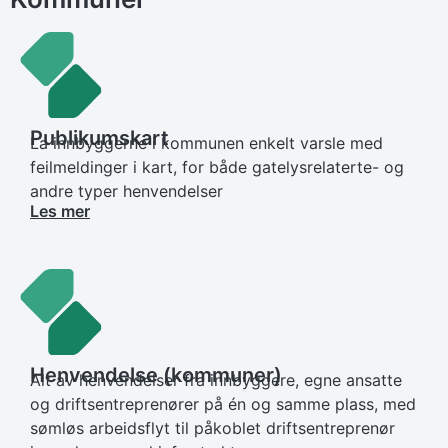
Publikumskart
La innbyggerne i kommunen enkelt varsle med
feilmeldinger i kart, for både gatelysrelaterte- og
andre typer henvendelser
Les mer
Henvendelse (kommuner)
Alt av henvendelser fra innbyggere, egne ansatte
og driftsentreprenører på én og samme plass, med
sømløs arbeidsflyt til påkoblet driftsentreprenør