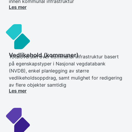
innen kommunal infrastruktur
Les mer
Vedlikehold (kommuner)
Totaloversikt over kommunal infrastruktur basert
på egenskapstyper i Nasjonal vegdatabank
(NVDB), enkel planlegging av større
vedlikeholdsoppdrag, samt mulighet for redigering
av flere objekter samtidig
Les mer