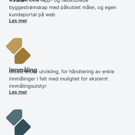
Oversikt over opp- og nedkoblede
byggestrømskap med påkoblet måler, og egen
kundeportal på web
Les mer
Innmåling
Modul under utvikling, for håndtering av enkle
innmålinger i felt med mulighet for eksternt
innmålingsutstyr
Les mer