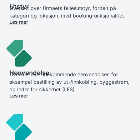
Utstyr
Oversikt over firmaets fellesutstyr, fordelt på
kategori og lokasjon, med bookingfunksjonalitet
Les mer
Henvendelse
Oversikt over innkommende henvendelser, for
eksempel bestilling av ut-/innkobling, byggestrøm,
og leder for sikkerhet (LFS)
Les mer