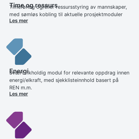
Time og ressurs
Timeføring og/eller ressursstyring av mannskaper,
med sømløs kobling til aktuelle prosjektmoduler
Les mer
Energi
Svært rikholdig modul for relevante oppdrag innen
energi/elkraft, med sjekklisteinnhold basert på
REN m.m.
Les mer