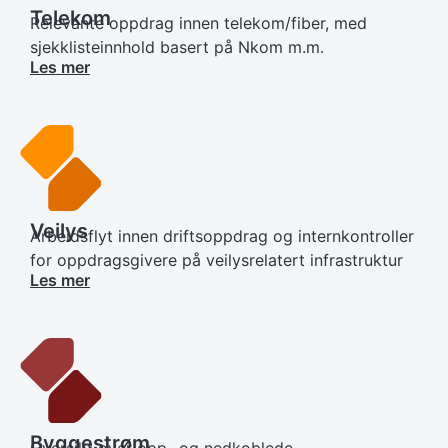
Telekom
Relevante oppdrag innen telekom/fiber, med
sjekklisteinnhold basert på Nkom m.m.
Les mer
Veilys
Arbeidsflyt innen driftsoppdrag og internkontroller
for oppdragsgivere på veilysrelatert infrastruktur
Les mer
Byggestrøm