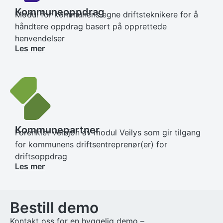
Kommuneoppdrag
Modul for kommunens egne driftsteknikere for å
håndtere oppdrag basert på opprettede
henvendelser
Les mer
Kommunepartner
Forenklet versjon av modul Veilys som gir tilgang
for kommunens driftsentreprenør(er) for
driftsoppdrag
Les mer
Bestill demo
Kontakt oss for en hyggelig demo –